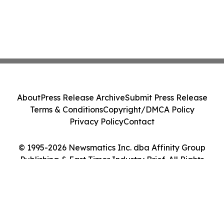
About
Press Release Archive
Submit Press Release
Terms & Conditions
Copyright/DMCA Policy
Privacy Policy
Contact
© 1995-2026 Newsmatics Inc. dba Affinity Group
Publishing & East Timor Industry Brief. All Rights
Reserved.
Cookie Settings / Your Privacy Choices