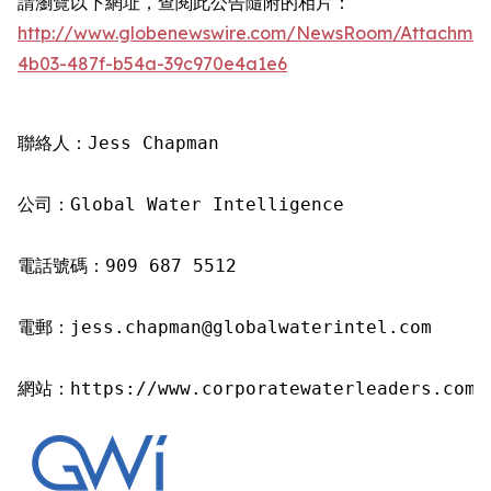
請瀏覽以下網址，查閱此公告隨附的相片：
http://www.globenewswire.com/NewsRoom/Attachme
4b03-487f-b54a-39c970e4a1e6
聯絡人：Jess Chapman

公司：Global Water Intelligence

電話號碼：909 687 5512

電郵：jess.chapman@globalwaterintel.com

網站：https://www.corporatewaterleaders.com