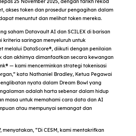
elepas 25 November 2025, dengan tarikh rekod
t, akses token dan prosedur pengagihan dalam
dapat menuntut dan melihat token mereka.
ng saham Datavault AI dan SCILEX di barisan
 kriteria saringan menyeluruh untuk
 melalui DataScore®, diikuti dengan penilaian
etak dan akhirnya dimanfaatkan secara kewangan
nk® — kami mencerminkan strategi tokenisasi
Morgan,” kata Nathaniel Bradley, Ketua Pegawai
n penglibatan nyata dalam Dream Bowl yang
engalaman adalah harta sebenar dalam hidup
an masa untuk memahami cara data dan AI
mampuan atau mempunyai semangat dan
, menyatakan, “Di CESM, kami mentakrifkan