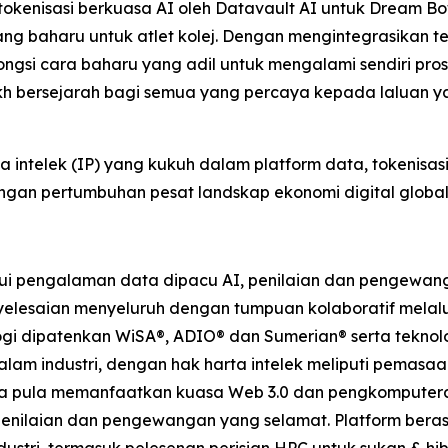
 tokenisasi berkuasa AI oleh Datavault AI untuk Dream 
g baharu untuk atlet kolej. Dengan mengintegrasikan t
ngsi cara baharu yang adil untuk mengalami sendiri pr
kh bersejarah bagi semua yang percaya kepada laluan yan
a intelek (IP) yang kukuh dalam platform data, tokenisas
an pertumbuhan pesat landskap ekonomi digital global
i pengalaman data dipacu AI, penilaian dan pengewanga
lesaian menyeluruh dengan tumpuan kolaboratif melalui 
ogi dipatenkan WiSA®, ADIO® dan Sumerian® serta teknol
alam industri, dengan hak harta intelek meliputi pemas
ata pula memanfaatkan kuasa Web 3.0 dan pengkomputera
 penilaian dan pengewangan yang selamat. Platform ber
stri, termasuk pelesenan perisian HPC untuk sukan & hibu