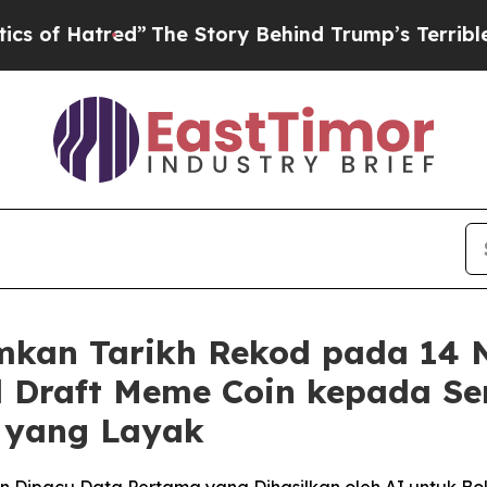
tred”
The Story Behind Trump’s Terrible Approval
kan Tarikh Rekod pada 14 
l Draft Meme Coin kepada 
I yang Layak
in Dipacu Data Pertama yang Dihasilkan oleh AI untuk Bo