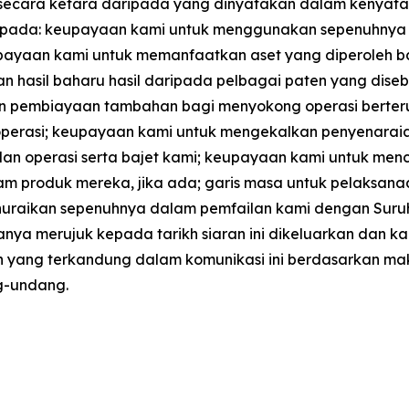
 secara ketara daripada yang dinyatakan dalam kenyataan
 kepada: keupayaan kami untuk menggunakan sepenuhnya h
eupayaan kami untuk memanfaatkan aset yang diperoleh b
 hasil baharu hasil daripada pelbagai paten yang diseb
 pembiayaan tambahan bagi menyokong operasi berterus
operasi; keupayaan kami untuk mengekalkan penyenarai
lan operasi serta bajet kami; keupayaan kami untuk me
 produk mereka, jika ada; garis masa untuk pelaksanaan 
g dihuraikan sepenuhnya dalam pemfailan kami dengan Suru
anya merujuk kepada tarikh siaran ini dikeluarkan dan 
yang terkandung dalam komunikasi ini berdasarkan mak
ng-undang.