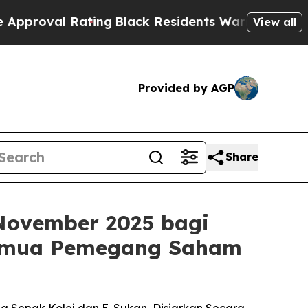
 Rating
Black Residents Warned of Abusive Cops 
View all
Provided by AGP
Share
November 2025 bagi
Semua Pemegang Saham
la Sepak Kolej dan E-Sukan, Disiarkan Secara