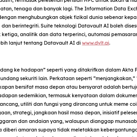
hatan, tenaga dan banyak lagi. The Information Data Ex
 dengan menghubungkan objek fizikal dunia sebenar kepa
an berintegriti. Suite teknologi Datavault AI boleh di
 ketiga, analitik dan data terperinci, automasi pemasaran
ebih lanjut tentang Datavault AI di
www.dvlt.ai
.
ang ke hadapan” seperti yang ditakrifkan dalam Akta Pe
ndang sekuriti lain. Perkataan seperti “menjangkakan,
kapan bersifat masa depan atau bersyarat adalah bertu
hadapan sedemikian, termasuk kenyataan dalam dokumen
ancang, utiliti dan fungsi yang dirancang untuk meme co
n, strategi, jangkaan hasil masa depan, inisiatif pelesen
nggaran dan andaian yang, walaupun dianggap munasaba
 diberi amaran supaya tidak meletakkan kebergantung