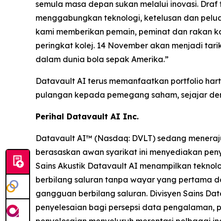
semula masa depan sukan melalui inovasi. Draf
menggabungkan teknologi, ketelusan dan peluan
kami memberikan pemain, peminat dan rakan ko
peringkat kolej. 14 November akan menjadi tari
dalam dunia bola sepak Amerika.”
Datavault AI terus memanfaatkan portfolio hart
pulangan kepada pemegang saham, sejajar deng
Perihal Datavault AI Inc.
Datavault AI™ (Nasdaq: DVLT) sedang meneraju
berasaskan awan syarikat ini menyediakan penye
Sains Akustik Datavault AI menampilkan teknol
berbilang saluran tanpa wayar yang pertama d
gangguan berbilang saluran. Divisyen Sains D
penyelesaian bagi persepsi data pengalaman,
penyelesaian menyeluruh merentasi pelbagai indu