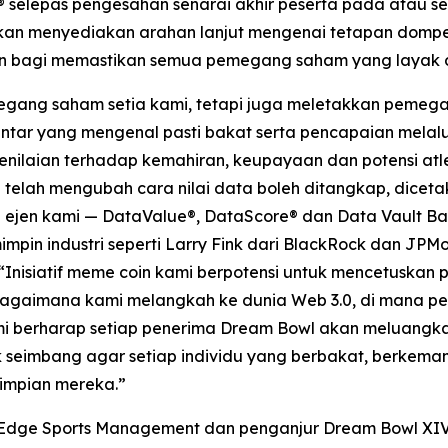
t® selepas pengesahan senarai akhir peserta pada atau s
akan menyediakan arahan lanjut mengenai tetapan dompe
ran bagi memastikan semua pemegang saham yang layak 
gang saham setia kami, tetapi juga meletakkan pemega
tar yang mengenal pasti bakat serta pencapaian melalui
laian terhadap kemahiran, keupayaan dan potensi atlet
mi telah mengubah cara nilai data boleh ditangkap, dic
i ejen kami — DataValue®, DataScore® dan Data Vault Ba
impin industri seperti Larry Fink dari BlackRock dan JP
“Inisiatif meme coin kami berpotensi untuk mencetuska
bagaimana kami melangkah ke dunia Web 3.0, di mana p
mi berharap setiap penerima Dream Bowl akan meluangk
 seimbang agar setiap individu yang berbakat, berke
impian mereka.”
g Edge Sports Management dan penganjur Dream Bowl XIV