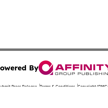
owered By
ubmit Press Release
Terms & Conditions
Copyright/DMCA
nc. dba Affinity Group Publishing & East Timor Industry Br
Cookie Settings / Your Privacy Choices