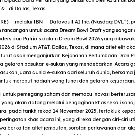
&T di Dallas, Texas
-- melalui IBN -- Datavault AI Inc. (Nasdaq: DVLT), pe
 rancangan untuk acara Dream Bowl Draft yang sangat di
ders dan Patriots dalam Dream Bowl 2026 yang dibawaka
6 di Stadium AT&T, Dallas, Texas, di mana atlet elit a
 turut akan menganjurkan Kejohanan Perlumbaan Dron P
a gelaran pasukan e-sukan yang mendebarkan. Acara ga
ukan juara dunia e-sukan dari seluruh dunia, bersama 
ntuk merebut hadiah wang tunai dan gelaran kejuaraan.
lai untuk pemegang saham dan memacu inovasi berterusa
 yang akan datang melalui pengagihan khas sekali sah
rai pada tarikh rekod 14 November 2025, tertakluk kep
peringatan khas acara ini, yang direka dengan ciri-ciri uti
wa berkaitan atlet jemputan, sorotan perlawanan dan aks