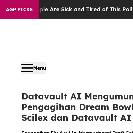
People Are Sick and Tired of This Politics of Ha
AGP PICKS
Menu
Datavault AI Mengumum
Pengagihan Dream Bow
Scilex dan Datavault A
Pengagihan Eksklusif Ini Memperingati Draft Co