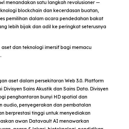
Bowl menandakan satu langkah revolusioner —
eknologi blockchain dan kecerdasan buatan,
oses pemilihan dalam acara pendedahan bakat
g lebih bijak dan adil ke peringkat seterusnya
i aset dan teknologi imersif bagi memacu
.
n aset dalam persekitaran Web 3.0. Platform
Divisyen Sains Akustik dan Sains Data. Divisyen
ogi penghantaran bunyi HD spatial dan
aan audio, penyegerakan dan pembatalan
n berprestasi tinggi untuk menyediakan
asaskan awan Datavault AI menawarkan
ran, acara & lokasi, bioteknologi, pendidikan,