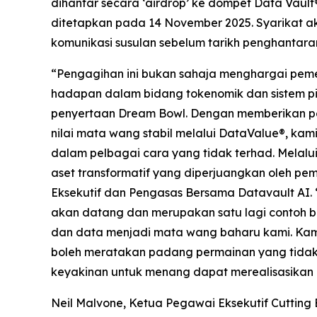
dihantar secara ‘airdrop’ ke dompet Data Vaul
ditetapkan pada 14 November 2025. Syarikat 
komunikasi susulan sebelum tarikh penghanta
“Pengagihan ini bukan sahaja menghargai peme
hadapan dalam bidang tokenomik dan sistem pin
penyertaan Dream Bowl. Dengan memberikan peni
nilai mata wang stabil melalui DataValue®, ka
dalam pelbagai cara yang tidak terhad. Melalu
aset transformatif yang diperjuangkan oleh pem
Eksekutif dan Pengasas Bersama Datavault AI. 
akan datang dan merupakan satu lagi contoh 
dan data menjadi mata wang baharu kami. Ka
boleh meratakan padang permainan yang tidak
keyakinan untuk menang dapat merealisasikan 
Neil Malvone, Ketua Pegawai Eksekutif Cuttin