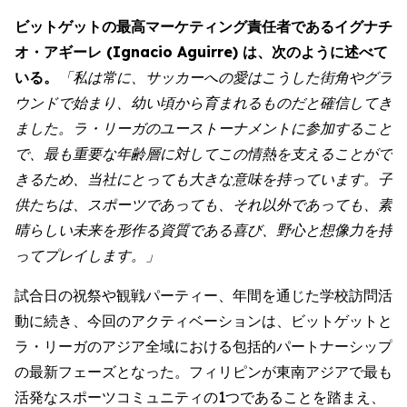
ビットゲットの最高マーケティング責任者であるイグナチ
オ・アギーレ (Ignacio Aguirre) は、次のように述べて
いる。
「私は常に、サッカーへの愛はこうした街角やグラ
ウンドで始まり、幼い頃から育まれるものだと確信してき
ました。ラ・リーガのユーストーナメントに参加すること
で、最も重要な年齢層に対してこの情熱を支えることがで
きるため、当社にとっても大きな意味を持っています。子
供たちは、スポーツであっても、それ以外であっても、素
晴らしい未来を形作る資質である喜び、野心と想像力を持
ってプレイします。」
試合日の祝祭や観戦パーティー、年間を通じた学校訪問活
動に続き、今回のアクティベーションは、ビットゲットと
ラ・リーガのアジア全域における包括的パートナーシップ
の最新フェーズとなった。フィリピンが東南アジアで最も
活発なスポーツコミュニティの1つであることを踏まえ、