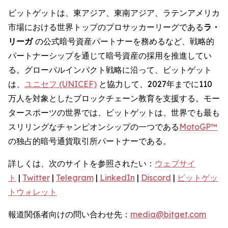
ビットゲットは、東アジア、東南アジア、ラテンアメリカ
市場における世界トップのプロサッカーリーグである
ラ・
リーガ
の公式暗号資産パートナーを務めるなど、戦略的
パートナーシップを通じて暗号資産の採用を推進してい
る。グローバルインパクト戦略に沿って、ビットゲット
は、
ユニセフ (UNICEF)
と協力して、2027年までに110
万人を対象としたブロックチェーン教育を支援する。モー
タースポーツの世界では、ビットゲットは、世界でも最も
スリリングなチャンピオンシップの一つである
MotoGP™
の独占的暗号通貨取引所パートナーである。
詳しくは、次のサイトを参照されたい：
ウェブサイ
ト
|
Twitter
|
Telegram
|
LinkedIn
|
Discord
|
ビットゲッ
トウォレット
報道関係者向けの問い合わせ先：
media@bitget.com