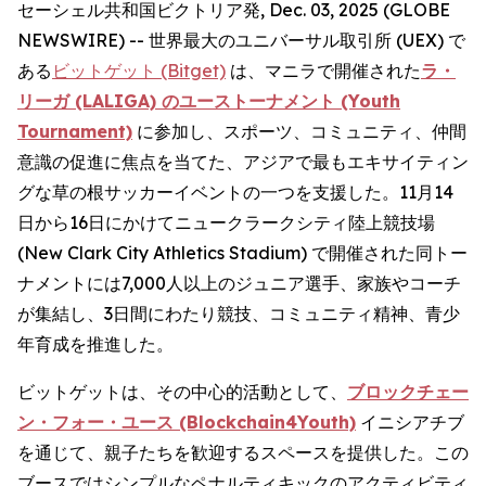
セーシェル共和国ビクトリア発, Dec. 03, 2025 (GLOBE
NEWSWIRE) -- 世界最大のユニバーサル取引所 (UEX) で
ある
ビットゲット (Bitget)
は、マニラで開催された
ラ・
リーガ (LALIGA) のユーストーナメント (Youth
Tournament)
に参加し、スポーツ、コミュニティ、仲間
意識の促進に焦点を当てた、アジアで最もエキサイティン
グな草の根サッカーイベントの一つを支援した。11月14
日から16日にかけてニュークラークシティ陸上競技場
(New Clark City Athletics Stadium) で開催された同トー
ナメントには7,000人以上のジュニア選手、家族やコーチ
が集結し、3日間にわたり競技、コミュニティ精神、青少
年育成を推進した。
ビットゲットは、その中心的活動として、
ブロックチェー
ン・フォー・ユース (Blockchain4Youth)
イニシアチブ
を通じて、親子たちを歓迎するスペースを提供した。この
ブースではシンプルなペナルティキックのアクティビティ