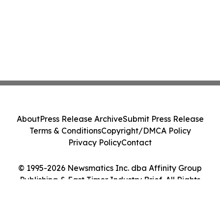
About
Press Release Archive
Submit Press Release
Terms & Conditions
Copyright/DMCA Policy
Privacy Policy
Contact
© 1995-2026 Newsmatics Inc. dba Affinity Group
Publishing & East Timor Industry Brief. All Rights
Reserved.
Cookie Settings / Your Privacy Choices