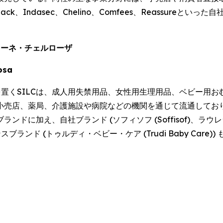
pack、Indasec、Chelino、Comfees
、
Reassure
といった自
ィオーネ・チェルローザ
losa
点を置くSILCは、成人用失禁用品、女性用生理用品、ベビー
小売店、薬局、介護施設や病院などの機関を通じて流通しており
え、自社ブランド (ソフィソフ (Soffisof)、ラウレラ (Lau
ンスブランド (トゥルディ・ベビー・ケア (Trudi Baby Care