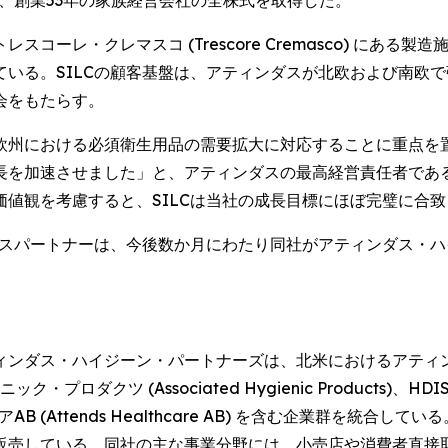
m) のトレスコーレ・クレマスコ (Trescore Cremasco)
いる。SILCの顧客基盤は、アティンダスが北欧および南欧
会をもたらす。
州における必須衛生用品の需要拡大に対応することに重点を置
速させました」と、アティンダスの最高経営責任者であるエスター・ベ
値観を考慮すると、SILCは当社の成長目標にほぼ完璧に合
ネスパートナーは、今後数か月にわたり同社がアティンダス・
ダス・ハイジーン・パートナーズは、北米におけるアティンズ・
イジニック・プロダクツ (Associated Hygienic Produ
ルスケアAB (Attends Healthcare AB) を含む企業群
販売している。同社の主な事業分野には、小売店や消費者直接