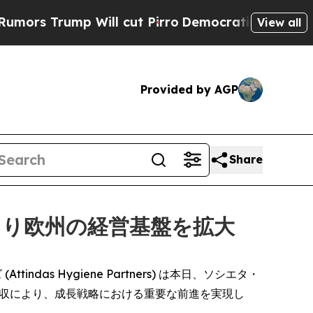
Trump Will cut Pirro
Democratic Socialists of A
View all
Provided by AGP
Share
より欧州の経営基盤を拡大
tindas Hygiene Partners) は本日、ソシエタ・
.p.A.) の買収により、成長戦略における重要な前進を実現し