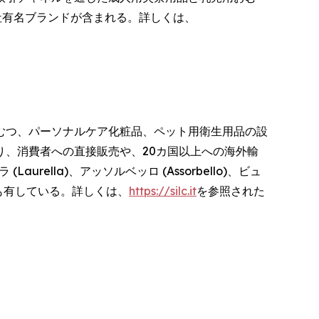
社有名ブランドが含まれる。詳しくは、
用おむつ、パーソナルケア化粧品、ペット用衛生用品の設
、消費者への直接販売や、20カ国以上への海外輸
rella)、アッソルベッロ (Assorbello)、ビュ
)) も有している。詳しくは、
https://silc.it
を参照された