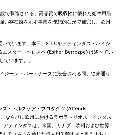
 にある製造施設で製造される、高品質で吸収性に優れた衛生用品
で強い存在感を示す事業を理想的な形で補完し、欧州
いています。本日、SILCをアティンダス・ハイジ
ロスペ (Esther Berrozpe) は述べてい
致しています。」
ハイジーン・パートナーズに統合される間、従来通り
ヘルスケア・プロダクツ (Attends
cts)、HDIS、ならびに欧州におけるラボラトリオス・インダス
を統合している。アティンダスは、米国、カナダ、欧州および世界
取引チャネルを通じた成人用失禁用品と乳児用おむ