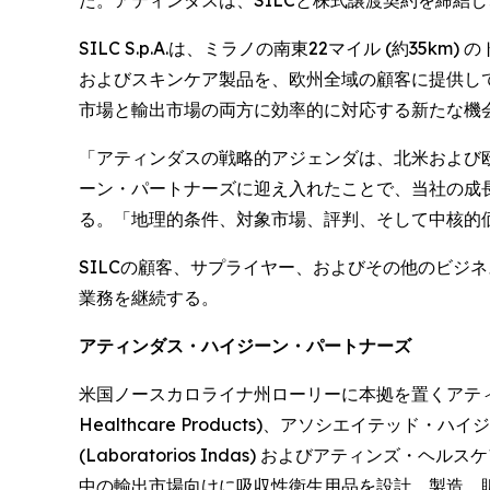
SILC S.p.A.は、ミラノの南東22マイル (約35k
およびスキンケア製品を、欧州全域の顧客に提供して
市場と輸出市場の両方に効率的に対応する新たな機
「アティンダスの戦略的アジェンダは、北米および欧
ーン・パートナーズに迎え入れたことで、当社の成長を加
る。「地理的条件、対象市場、評判、そして中核的価
SILCの顧客、サプライヤー、およびその他のビジ
業務を継続する。
アティンダス・ハイジーン・パートナーズ
米国ノースカロライナ州ローリーに本拠を置くアティン
Healthcare Products)、アソシエイテッド・ハ
(Laboratorios Indas) およびアティンズ・ヘ
中の輸出市場向けに吸収性衛生用品を設計、製造、