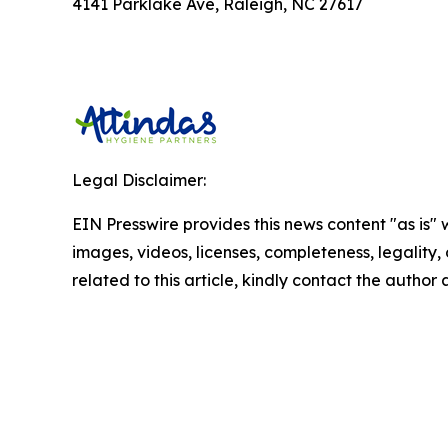
4141 Parklake Ave, Raleigh, NC 27617
Legal Disclaimer:
EIN Presswire provides this news content "as is" 
images, videos, licenses, completeness, legality, o
related to this article, kindly contact the author